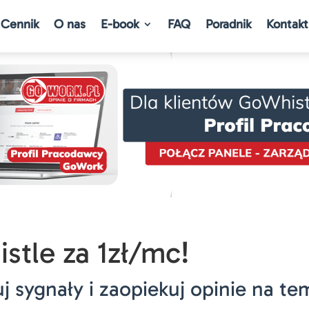
Cennik
O nas
E-book
FAQ
Poradnik
Kontakt
stle za 1zł/mc!
j sygnały i zaopiekuj opinie na te