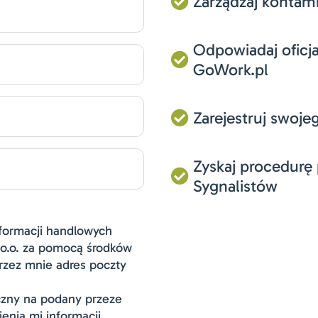
Zarządzaj kontam

Odpowiadaj oficj

GoWork.pl
Zarejestruj swoje

Zyskaj procedurę 

Sygnalistów
formacji handlowych
o.o. za pomocą środków
rzez mnie adres poczty
czny na podany przeze
enia mi informacji