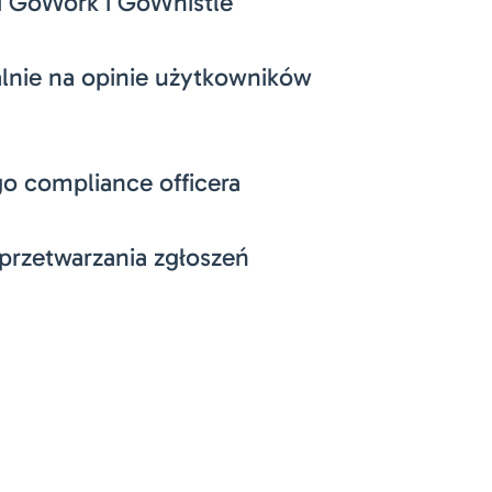
i GoWork i GoWhistle
alnie na opinie użytkowników
go compliance officera
przetwarzania zgłoszeń