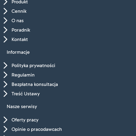
5
Produkt
5
Cennik
5
O nas
5
Poradnik
5
Kontakt
Informacje
5
Polityka prywatności
5
Regulamin
5
Bezpłatna konsultacja
5
Treść Ustawy
Nasze serwisy
5
Oferty pracy
5
Opinie o pracodawcach